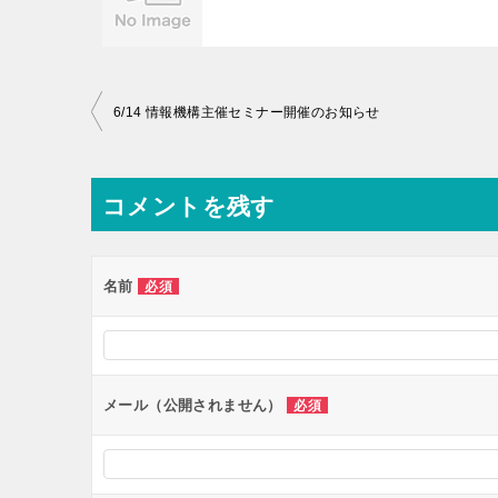
投
6/14 情報機構主催セミナー開催のお知らせ
稿
ナ
コメントを残す
ビ
ゲ
ー
名前
必須
シ
ョ
ン
メール（公開されません）
必須