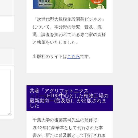
「次世代型大規模施設園芸ビジネス」
について、本分野の研究、普及、流
通、調査を担われている専門家の皆様
と執筆をいたしました。
出版社のサイトは
こちら
です。
共著「アグリフォトニクス
ⅠⅠ―LEDを中心とした植物工場の
最新動向―(普及版)」が出版されま
した
千葉大学の後藤英司先生の監修で
2012年に豪華本として刊行された本
書が、新たに普及版として刊行されま