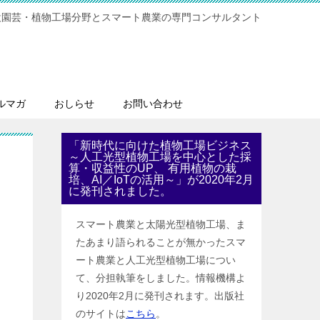
設園芸・植物工場分野とスマート農業の専門コンサルタント
ルマガ
おしらせ
お問い合わせ
「新時代に向けた植物工場ビジネス
～人工光型植物工場を中心とした採
算・収益性のUP、 有用植物の栽
培、AI／IoTの活用～」が2020年2月
に発刊されました。
スマート農業と太陽光型植物工場、ま
たあまり語られることが無かったスマ
ート農業と人工光型植物工場につい
て、分担執筆をしました。情報機構よ
り2020年2月に発刊されます。出版社
のサイトは
こちら
。