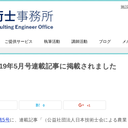
施
ご提供サービス
執筆活動
講師活動
ブログ
メ
19年5月号連載記事に掲載されました
0
0
+1
第5号
に、連載記事「（公益社団法人日本技術士会による農業