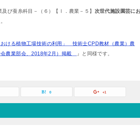
業及び蚕糸科目－（６）【Ⅰ．農業－５】
次世代施設園芸に
た。
おける植物工場技術の利用」 技術士CPD教材（農業）農
会農業部会、2018年2月）掲載
』と同様です。
0
+1