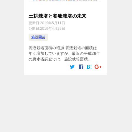
土耕栽培と養液栽培の未来
更新日:
2019年5月11日
公開日:
2019年4月29日
施設園芸
養液栽培面積の増加 養液栽培の面積は
年々増加していますが、最近の平成28年
の農水省調査では、施設栽培面積
43,220haに対し養液栽培面積2,003haで
約4.6%でした。平成19年の同調査では、
施設栽培面積50,608 […]