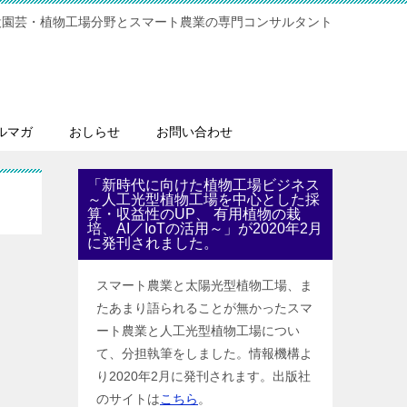
設園芸・植物工場分野とスマート農業の専門コンサルタント
ルマガ
おしらせ
お問い合わせ
「新時代に向けた植物工場ビジネス
～人工光型植物工場を中心とした採
算・収益性のUP、 有用植物の栽
培、AI／IoTの活用～」が2020年2月
に発刊されました。
スマート農業と太陽光型植物工場、ま
たあまり語られることが無かったスマ
ート農業と人工光型植物工場につい
て、分担執筆をしました。情報機構よ
り2020年2月に発刊されます。出版社
のサイトは
こちら
。