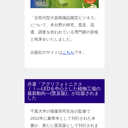
「次世代型大規模施設園芸ビジネス」
について、本分野の研究、普及、流
通、調査を担われている専門家の皆様
と執筆をいたしました。
出版社のサイトは
こちら
です。
共著「アグリフォトニクス
ⅠⅠ―LEDを中心とした植物工場の
最新動向―(普及版)」が出版されま
した
千葉大学の後藤英司先生の監修で
2012年に豪華本として刊行された本
書が、新たに普及版として刊行されま